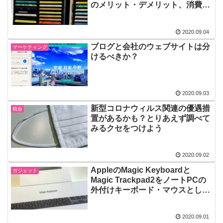
のメリット・デメリット、消費者
側とサービス提供者側から考える
2020.09.04
ブログと会社のウェブサイトは分
マーケティング
けるべきか？
2020.09.03
新型コロナウィルス関連の優遇措
税金
置があるかも？とりあえず調べて
みるクセをつけよう
2020.09.02
AppleのMagic Keyboardと
ガジェット
Magic Trackpad2をノートPCの
外付けキーボード・マウスとして
買ってみた
2020.09.01