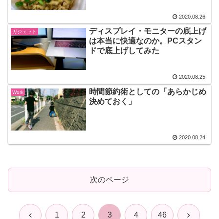
2020.08.26
ディスプレイ・モニターの底上げ
ガジェット
は本当に快適なのか。PCスタン
ドで底上げしてみた
2020.08.25
時間節約術としての「あらかじめ
Work
決めておく」
2020.08.24
次のページ
前
次
1
2
3
4
46