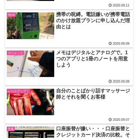
2020.09.11
携帯の呪縛。電話嫌いが携帯電話
Work
のかけ放題プランに申し込んだ理
由とは
2020.09.09
メモはデジタルとアナログで。1
ガジェット
つのアプリと1冊のノートを用意
しよう
2020.09.08
自分のことばかり話すマッサージ
レベルアップ！
師とそれを聞くお客様
2020.09.07
口座振替が嫌い・・・口座振替と
営業
クレジットカード決済の比較。そ