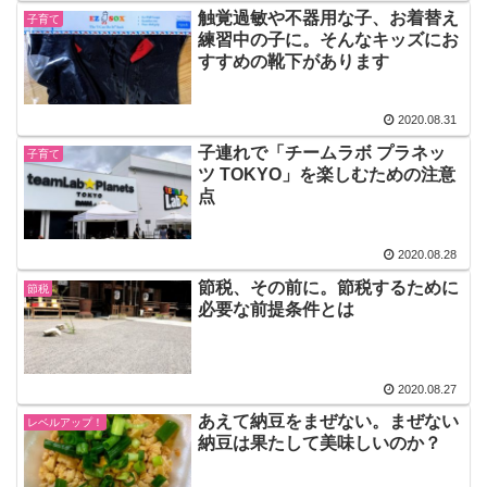
触覚過敏や不器用な子、お着替え
子育て
練習中の子に。そんなキッズにお
すすめの靴下があります
2020.08.31
子連れで「チームラボ プラネッ
子育て
ツ TOKYO」を楽しむための注意
点
2020.08.28
節税、その前に。節税するために
節税
必要な前提条件とは
2020.08.27
あえて納豆をまぜない。まぜない
レベルアップ！
納豆は果たして美味しいのか？