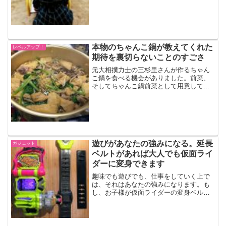
の目撃談。とてもおもしろい話だったの
で紹介します。●小学1年生（来月は2年
生）の男子2人のやり...
本物のちゃんこ鍋が教えてくれた
レベルアップ！
期待を裏切らないことのすごさ
元大相撲力士の三杉里さんが作るちゃん
こ鍋を食べる機会がありました。前菜、
そしてちゃんこ鍋前菜として用意してい
ただいていた料理も美味しかったです。
特に、蒸したじゃがいもに塩辛をのせて
いただくやつは絶品でした。その塩辛で
すが、塩辛そのままではな...
遊びがあなたの強みになる。延長
ガジェット
ベルトがあれば大人でも仮面ライ
ダーに変身できます
趣味でも遊びでも、仕事をしていく上で
は、それはあなたの強みになります。も
し、お子様が仮面ライダーの変身ベルト
をお持ちであれば、手に取り、遊んでみ
ましょう。