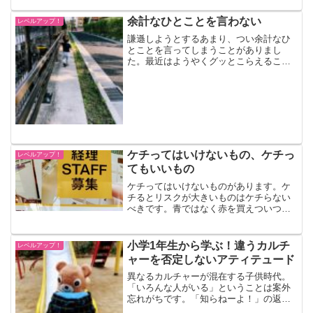
余計なひとことを言わない
レベルアップ！
謙遜しようとするあまり、つい余計なひ
とことを言ってしまうことがありまし
た。最近はようやくグッとこらえること
ができるようになってきました。「余計
なひとこと」とは？ここでいう「余計な
ひとこと」とは、謙遜したり、やたらと
あやまったり、自分をさげす...
ケチってはいけないもの、ケチっ
レベルアップ！
てもいいもの
ケチってはいけないものがあります。ケ
チるとリスクが大きいものはケチらない
べきです。青ではなく赤を買えついつい
青でもいっか！と思ってしまいますが、
そのたびに思いとどまって赤を購入して
います。赤は青の約1.5倍ほど高いので
小学1年生から学ぶ！違うカルチ
レベルアップ！
す。勘のいい方はもうお...
ャーを否定しないアティテュード
異なるカルチャーが混在する子供時代。
「いろんな人がいる」ということは案外
忘れがちです。「知らねーよ！」の返事
にもめげずに喋り続けるAくん妻の公園で