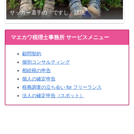
サッカー選手の「ですし」話法
マエカワ税理士事務所 サービスメニュー
顧問契約
個別コンサルティング
相続税の申告
個人の確定申告
税務調査の立ち会い for フリーランス
法人の確定申告（スポット）