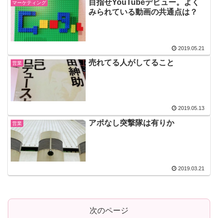
目指せYouTubeデビュー。よく
マーケティング
みられている動画の共通点は？
2019.05.21
売れてる人がしてること
営業
2019.05.13
アポなし突撃隊は有りか
営業
2019.03.21
次のページ