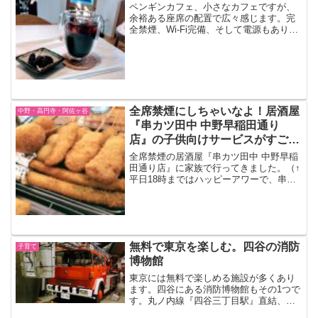
ペンギンカフェ、小さなカフェですが、
余裕ある座席の配置で広々感じます。完
全禁煙、Wi-Fi完備、そして電源もありま
す。
全席禁煙にしちゃいなよ！居酒屋
中野・高円寺・阿佐ヶ谷
『串カツ田中 中野早稲田通り
店』の子供向けサービスがすご
い！
全席禁煙の居酒屋『串カツ田中 中野早稲
田通り店』に家族で行ってきました。（↑
平日18時まではハッピーアワーで、串揚
げ全品100円！）中野の『串カツ田中』は
全席禁煙自転車で通りかかって気になっ
ていた、「全席禁煙」の張り紙。禁煙な
ら子連れで行け...
無料で東京を楽しむ。四谷の消防
子育て
博物館
東京には無料で楽しめる施設が多くあり
ます。四谷にある消防博物館もその1つで
す。丸ノ内線『四谷三丁目駅』直結、雨
に濡れずに行ける博物館年代物のリアル