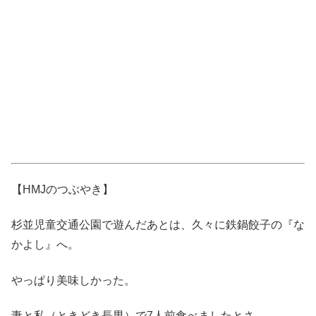
【HMJのつぶやき】
杉並児童交通公園で遊んだあとは、久々に鉄鍋餃子の『な
かよし』へ。
やっぱり美味しかった。
妻と私（ときどき長男）で7人前食べましたとさ。