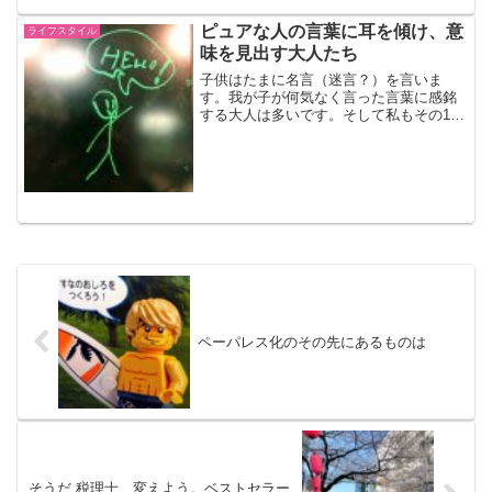
消防車など、ド迫力の展示が無料で楽し
める『消防博物館』。東京の四谷にあり
ピュアな人の言葉に耳を傾け、意
ライフスタイル
ます。東京メトロ丸ノ内...
味を見出す大人たち
子供はたまに名言（迷言？）を言いま
す。我が子が何気なく言った言葉に感銘
する大人は多いです。そして私もその1人
だったりします。僕は宇宙人ですこれか
ら紹介するのは、今は6歳になる長男の語
録です。彼が2歳の頃、ある日突然、たど
たどしくこう言いまし...
ペーパレス化のその先にあるものは
そうだ 税理士、変えよう。ベストセラー