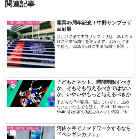
関連記事
開業45周年記念！中野サンプラザ
中野・高円寺・阿佐ヶ谷
回顧展
おかげさまで中野サンプラザは、2018年6
月に開業45周年を迎えます。おかげさま
で私も、2018年6月に生誕45周年を迎え
ます。中野サンプラザ回顧展開業45周年
を記念して、中野サンプラザの1階展示ス
ペースで開催されています。期間は2018
年...
子どもとネット。時間制限すべき
子育て
か、そもそも与えるべきではない
か、いやいやもっと与えるべきか
子どものiPad依存、悩ましいです。止め
ないといつまでも続く、iPad・Nintendo
Switch我が家の9歳児のネット依存。休校
＆自宅待機中においては、正直助かった
部分もあります。彼がiPadでのYouTube
鑑賞やNintendo ...
阿佐ヶ谷でノマドワークするなら
中野・高円寺・阿佐ヶ谷
『ペンギンカフェ』