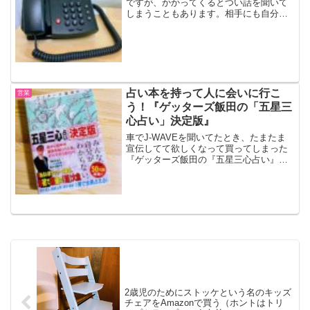
ですが、かかってくるとつい話を聞いて
しまうこともあります。相手にも自分に
も無駄な時間になるので、そろそろ気持
ちを強く持たないといけませんね。そん
な中、先日営業ツールの営業電話があり
ました。なにやらイケてそ...
占い本を持って人に会いに行こ
営業
う！『ゲッターズ飯田の「五星三
心占い」決定版』
車でJ-WAVEを聞いてたとき、たまたま
宣伝してて欲しくなって買ってしまった
『ゲッターズ飯田の『五星三心占い』決
定版』、案外使えます。ゲッターズ飯田
の『五星三心占い』決定版『ゲッターズ
飯田の『五星三心占い』決定版』、「決
定版」というだけあっ...
2歳児のためにストッケという名のキッズ
チェアをAmazonで買う（ホントはトリ