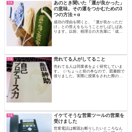
ントを取らなくても・・・が起こる「知
あのとき聞いた「運が良かった」
営業
らないフリ」とある飲食店...
の意味。その運をつかむための3
つの方法＋α
成功の理由を聞くと、「運が良かっただ
け」との答えをもらうことがしばしばあ
ります。以前、税理士の大先輩に「成功
の秘訣は？」みたいな質問をしたことが
ありました。返ってきた答えはという
と、「運が良かった」の一言。もちろん
それもあるのでしょう。しか...
売れてる人がしてること
営業
売れてる人は同業者をよく研究していま
す。（↑ちょっと前の本なので、図書館で
借りました。実際に授業をされた際の音
声がYouTubeにあがってたりしますの
で、そちらを聞いてみてもOK。この本自
体、その音声を文字起こししたものにな
ります）「XとY...
イケてそうな営業ツールの営業を
営業
受けました
営業電話は断固お断りしたいところなん