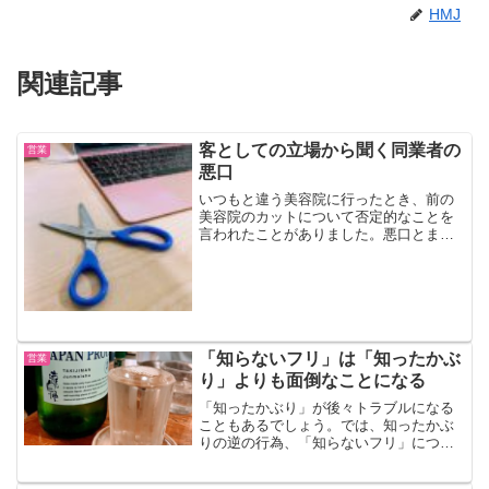
HMJ
関連記事
客としての立場から聞く同業者の
営業
悪口
いつもと違う美容院に行ったとき、前の
美容院のカットについて否定的なことを
言われたことがありました。悪口とまで
はいきませんでしたが、同じ美容師をち
ょっと小馬鹿にしたようなその物言い
に、カッコ悪いな〜と感じたものです。
浮気先の美容院にてあれはま...
「知らないフリ」は「知ったかぶ
営業
り」よりも面倒なことになる
「知ったかぶり」が後々トラブルになる
こともあるでしょう。では、知ったかぶ
りの逆の行為、「知らないフリ」につい
てはどうか。これも案外ダメージとなり
ます。しかも自分自身に。そこまでマウ