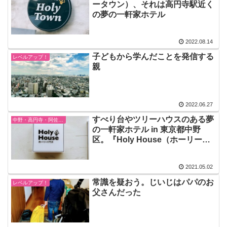
ータウン）、それは高円寺駅近く
の夢の一軒家ホテル
2022.08.14
子どもから学んだことを発信する
レベルアップ！
親
2022.06.27
すべり台やツリーハウスのある夢
中野・高円寺・阿佐ヶ谷
の一軒家ホテル in 東京都中野
区。『Holy House（ホーリーハ
ウス）』
2021.05.02
常識を疑おう。じいじはパパのお
レベルアップ！
父さんだった