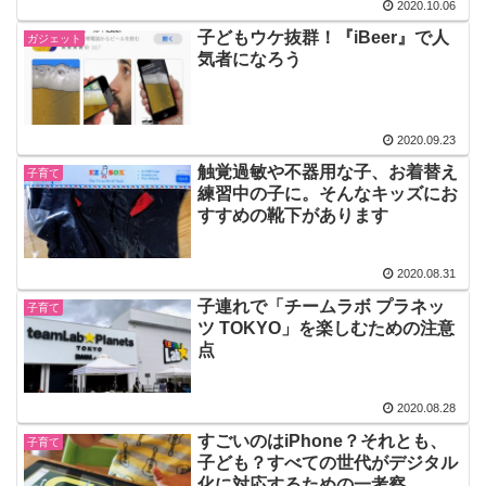
2020.10.06
子どもウケ抜群！『iBeer』で人
ガジェット
気者になろう
2020.09.23
触覚過敏や不器用な子、お着替え
子育て
練習中の子に。そんなキッズにお
すすめの靴下があります
2020.08.31
子連れで「チームラボ プラネッ
子育て
ツ TOKYO」を楽しむための注意
点
2020.08.28
すごいのはiPhone？それとも、
子育て
子ども？すべての世代がデジタル
化に対応するための一考察