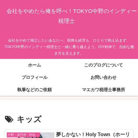
会社をやめたら俺を呼べ！TOKYO中野のインディー
税理士
会社をやめて独立したいあなたへ。税務も経営も、ひとりで抱え込まず、
TOKYO中野のインディー税理士と一緒に乗り越えよう。DIY精神で、自由な働
き方を支えます。
ホーム
このブログについて
プロフィール
お問い合わせ
執筆などのご依頼
マエカワ税理士事務所
キッズ
夢しかない！Holy Town（ホーリ
中野・高円寺・阿佐ヶ谷