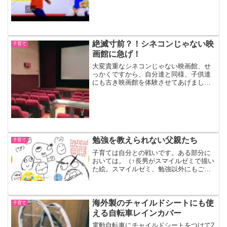
なりの寂しさを感じている自分にちょっ
と驚いているところです。
絶滅寸前？！シネコンじゃない映
子育て
画館に急げ！
大変貴重なシネコンじゃない映画館、せ
っかくですから、自分達と同様、子供達
にも古き映画館を体験させてあげましょ
う。
勉強を教えられない父親たち
子育て
子育ては自分との戦いです。ある部分に
おいては。（↑長男がスマイルゼミで描い
た絵。スマイルゼミ、勉強以外にもご褒
美的に遊べます。）得意だと思ってい
た、勉強を教えるということ僕と小学生
の長男、この状況下、家にいるので、勉
強をみる機会が増えていま...
海外製のチャイルドシートにも使
子育て
える自転車レインカバー
電動自転車にチャイルドシートをつけて2