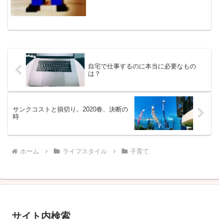
どもたち。それまで否定的...
自宅で仕事するのに本当に必要なもの
は？
サンクコストと損切り。2020春、決断の
時
ホーム
ライフスタイル
子育て
サイト内検索