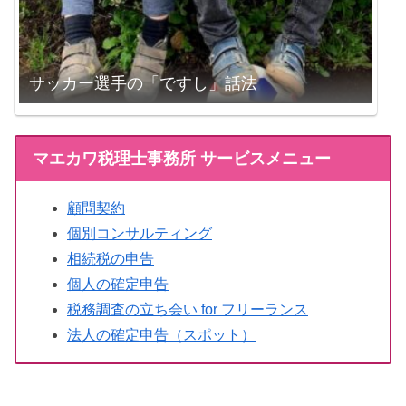
サッカー選手の「ですし」話法
マエカワ税理士事務所 サービスメニュー
顧問契約
個別コンサルティング
相続税の申告
個人の確定申告
税務調査の立ち会い for フリーランス
法人の確定申告（スポット）