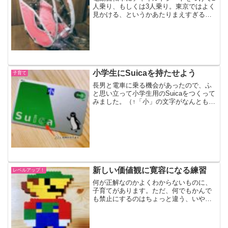
人乗り、もしくは3人乗り。東京ではよく
見かける、というかあたりまえすぎる日
常的な光景です。そんな子育て中 in
Tokyoの自転車族にかかせないグッズとし
て、自転車チャイルドシート用のレイン
カバーがあり...
小学生にSuicaを持たせよう
子育て
長男と電車に乗る機会があったので、ふ
と思い立って小学生用のSuicaをつくって
みました。（↑「小」の文字がなんとも古
風な小学生用Suica。名前はカタカナでフ
ルネームが印字されます）俺のSuicaでは
切符を買えない。。。小学生は電車代が
大人...
新しい価値観に寛容になる練習
レベルアップ！
何が正解なのかよくわからないものに、
子育てがあります。ただ、何でもかんで
も禁止にするのはちょっと違う、いや絶
対違うとずっと思っています。子育ては
新しい価値観に寛容になるためのトレー
ニングである思わぬものに興味を示す子