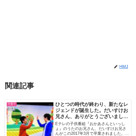
HMJ
関連記事
ひとつの時代が終わり、新たなレ
子育て
ジェンドが誕生した。だいすけお
兄さん、ありがとうございまし
た！
Eテレの子供番組『おかあさんといっし
ょ』のうたのお兄さん、だいすけお兄さ
んがこの2017年3月で卒業されました。か